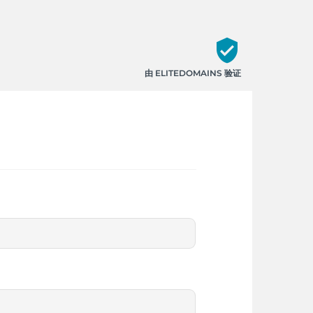
verified_user
由 ELITEDOMAINS 验证